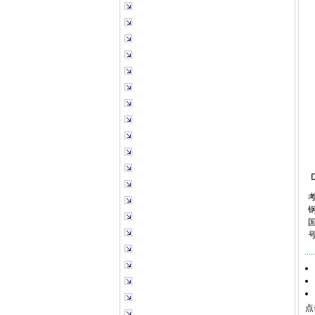
考
国
点