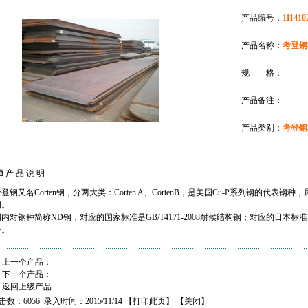
产品编号：
111410
产品名称：
考登钢
规 格：
产品备注：
产品类别：
考登钢
产 品 说 明
登钢又名Corten钢，分两大类：Corten A、CortenB，是美国Cu-P系列钢的
钢。
内对钢种简称ND钢，对应的国家标准是GB/T4171-2008耐候结构钢；对应的日本标准是JIS
号。
上一个产品：
下一个产品：
返回上级产品
击数：6056 录入时间：2015/11/14 【
打印此页
】 【
关闭
】