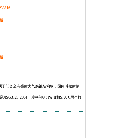
233816
板
板
代表钢种，属于低合金高强耐大气腐蚀结构钢，国内叫做耐候
G3125-2004，其中包括SPA-H和SPA-C两个牌