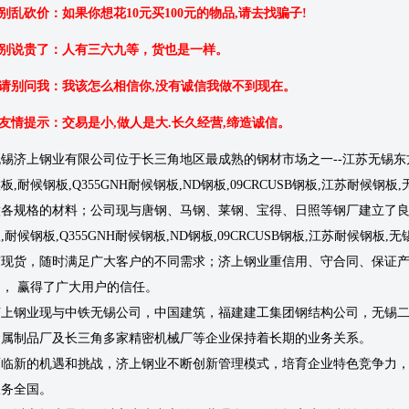
.别乱砍价：如果你想花10元买100元的物品,请去找骗子!
2.别说贵了：人有三六九等，货也是一样。
.请别问我：我该怎么相信你,没有诚信我做不到现在。
.友情提示：交易是小,做人是大.长久经营,缔造诚信。
无锡济上钢业有限公司位于长三角地区最成熟的钢材市场之一--江苏无锡东
板,耐候钢板,Q355GNH耐候钢板,ND钢板,09CRCUSB钢板,江苏耐
做各规格的材料；公司现与唐钢、马钢、莱钢、宝得、日照等钢厂建立了良
,耐候钢板,Q355GNH耐候钢板,ND钢板,09CRCUSB钢板,江苏耐候
有现货，随时满足广大客户的不同需求；济上钢业重信用、守合同、保证
则， 赢得了广大用户的信任。
济上钢业现与中铁无锡公司，中国建筑，福建建工集团钢结构公司，无锡
金属制品厂及长三角多家精密机械厂等企业保持着长期的业务关系。
面临新的机遇和挑战，济上钢业不断创新管理模式，培育企业特色竞争力
服务全国。