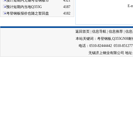
预计短期内无锡考登钢板市
4321
E-
预计短期内当地Q355G
4187
考登钢板报价也随之暂回盘
4182
返回首页
|
信息导航
|
信息推荐
|
信息
本站关键词：
考登钢板
,
Q355GNH
电话：0510-82444442 0510-851277
无锡济上钢业有限公司 地址