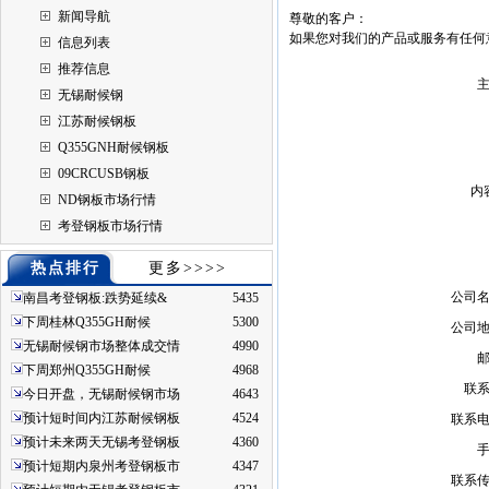
新闻导航
尊敬的客户：
如果您对我们的产品或服务有任何
信息列表
推荐信息
无锡耐候钢
江苏耐候钢板
Q355GNH耐候钢板
09CRCUSB钢板
内
ND钢板市场行情
考登钢板市场行情
热点排行
更多>>>>
公司
南昌考登钢板:跌势延续&
5435
下周桂林Q355GH耐候
5300
公司
无锡耐候钢市场整体成交情
4990
下周郑州Q355GH耐候
4968
联
今日开盘，无锡耐候钢市场
4643
预计短时间内江苏耐候钢板
4524
联系
预计未来两天无锡考登钢板
4360
预计短期内泉州考登钢板市
4347
联系